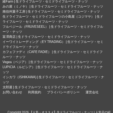
綾Farm | 生ドライフルーツ・セミドライフルーツ・ナッツ
みの屋（ミノヤ） | 生ドライフルーツ・セミドライフルーツ・ナッツ
南信州菓子工房 | 生ドライフルーツ・セミドライフルーツ・ナッツ
生ドライフルーツ・セミドライフルーツの小島屋（コジマヤ） | 生ド
ライフルーツ・セミドライフルーツ・ナッツ
フルベジール（FRUVESEEL） | 生ドライフルーツ・セミドライフル
ーツ・ナッツ
富澤商店 | 生ドライフルーツ・セミドライフルーツ・ナッツ
イーワイトレーディング（EY TRADING） | 生ドライフルーツ・セミ
ドライフルーツ・ナッツ
カフェファディ（CAFE FADIE） | 生ドライフルーツ・セミドライフ
ルーツ・ナッツ
Vegea（ベジア） | 生ドライフルーツ・セミドライフルーツ・ナッツ
LUPICIA（ルピシア） | 生ドライフルーツ・セミドライフルーツ・ナ
ッツ
イシカワ（ISHIKAWA) | 生ドライフルーツ・セミドライフルーツ・ナ
ッツ
太郎屋 | 生ドライフルーツ・セミドライフルーツ・ナッツ
お問い合わせ
利用規約
プライバシーポリシー
運営会社
© Copyright 2026 【人気・オススメ】生ドライフルーツ・ナッツ | 人気店の紹