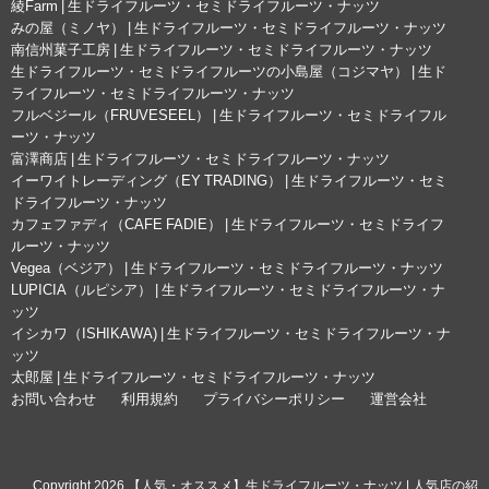
綾Farm | 生ドライフルーツ・セミドライフルーツ・ナッツ
みの屋（ミノヤ） | 生ドライフルーツ・セミドライフルーツ・ナッツ
南信州菓子工房 | 生ドライフルーツ・セミドライフルーツ・ナッツ
生ドライフルーツ・セミドライフルーツの小島屋（コジマヤ） | 生ド
ライフルーツ・セミドライフルーツ・ナッツ
フルベジール（FRUVESEEL） | 生ドライフルーツ・セミドライフル
ーツ・ナッツ
富澤商店 | 生ドライフルーツ・セミドライフルーツ・ナッツ
イーワイトレーディング（EY TRADING） | 生ドライフルーツ・セミ
ドライフルーツ・ナッツ
カフェファディ（CAFE FADIE） | 生ドライフルーツ・セミドライフ
ルーツ・ナッツ
Vegea（ベジア） | 生ドライフルーツ・セミドライフルーツ・ナッツ
LUPICIA（ルピシア） | 生ドライフルーツ・セミドライフルーツ・ナ
ッツ
イシカワ（ISHIKAWA) | 生ドライフルーツ・セミドライフルーツ・ナ
ッツ
太郎屋 | 生ドライフルーツ・セミドライフルーツ・ナッツ
お問い合わせ
利用規約
プライバシーポリシー
運営会社
© Copyright 2026 【人気・オススメ】生ドライフルーツ・ナッツ | 人気店の紹